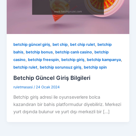
,
,
,
betchip güncel giriş
bet chip
bet chip rulet
betchip
,
,
,
bahis
betchip bonus
betchip canlı casino
betchip
,
,
,
,
casino
betchip freespin
betchip giriş
betchip kampanya
,
,
betchip rulet
betchip sorunsuz giriş
betchip spin
Betchip Güncel Giriş Bilgileri
ruletmasasi
/
24 Ocak 2024
Betchip giriş adresi ile oyunseverlere bolca
kazandıran bir bahis platformudur diyebiliriz. Merkezi
yurt dışında bulunur ve yurt dışı merkezli bir […]