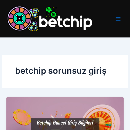
İçeriğe
atla
betchip sorunsuz giriş